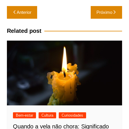
Navegação
Anterior
Próximo
de
Post
Related post
Bem-estar
Cultura
Curiosidades
Quando a vela não chora: Significado