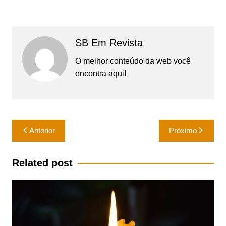
SB Em Revista
O melhor conteúdo da web você
encontra aqui!
Navegação
Anterior
Próximo
de
Post
Related post