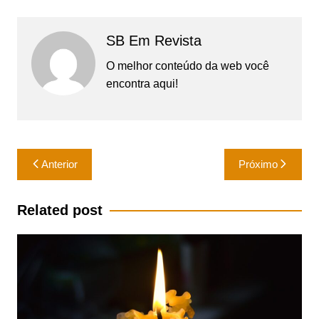
SB Em Revista
O melhor conteúdo da web você
encontra aqui!
Navegação
Anterior
Próximo
de
Post
Related post