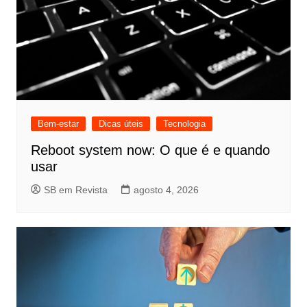
Bem-estar
Dicas úteis
Tecnologia
Reboot system now: O que é e quando
usar
SB em Revista
agosto 4, 2026