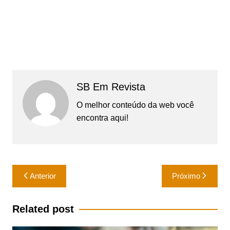
SB Em Revista
O melhor conteúdo da web você
encontra aqui!
Navegação
Anterior
Próximo
de
Post
Related post