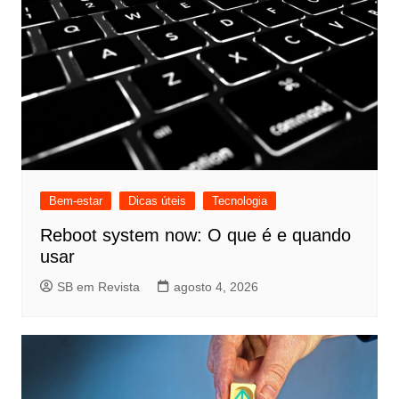
Bem-estar
Dicas úteis
Tecnologia
Reboot system now: O que é e quando
usar
SB em Revista
agosto 4, 2026