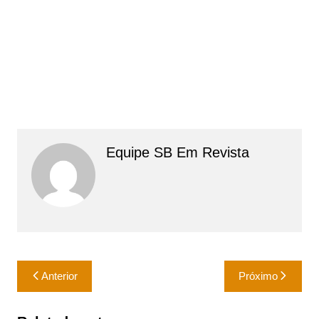
Equipe SB Em Revista
Navegação
Anterior
Próximo
de
Post