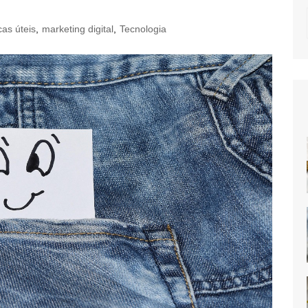
cas úteis
,
marketing digital
,
Tecnologia