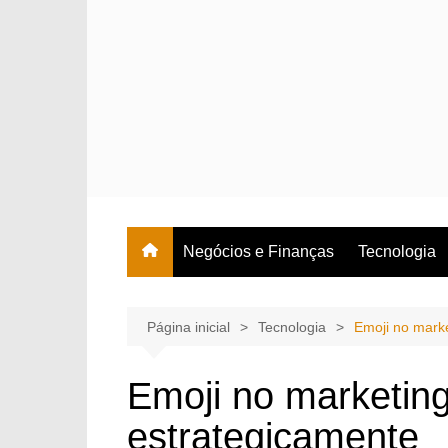
Ir
para
o
conteúdo
Negócios e Finanças
Tecnologia
Página inicial
Tecnologia
Emoji no marke
Emoji no marketing
estrategicamente