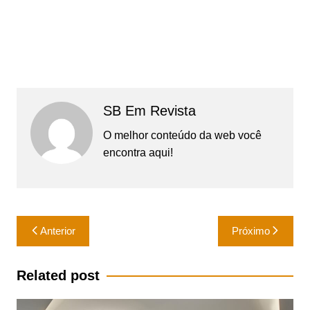
SB Em Revista
O melhor conteúdo da web você
encontra aqui!
Navegação
Anterior
Próximo
de
Post
Related post