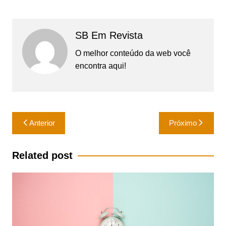
SB Em Revista
O melhor conteúdo da web você
encontra aqui!
Navegação
Anterior
Próximo
de
Post
Related post