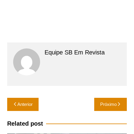
Equipe SB Em Revista
Navegação
Anterior
Próximo
de
Post
Related post