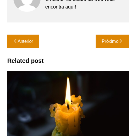
encontra aqui!
Navegação
Anterior
Próximo
de
Post
Related post