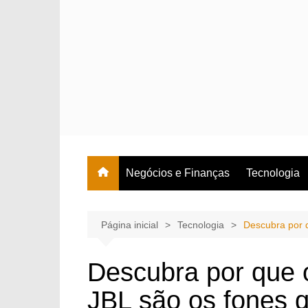
Ir
para
o
conteúdo
Negócios e Finanças
Tecnologia
Página inicial
Tecnologia
Descubra por 
Descubra por que 
JBL são os fones q