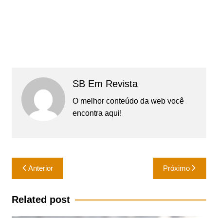
SB Em Revista
O melhor conteúdo da web você
encontra aqui!
Navegação
Anterior
Próximo
de
Post
Related post