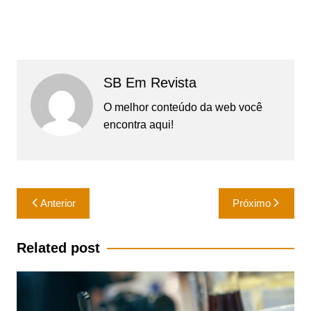
SB Em Revista
O melhor conteúdo da web você
encontra aqui!
Navegação
Anterior
Próximo
de
Post
Related post