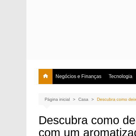
Ir
para
o
conteúdo
Negócios e Finanças
Tecnologia
Página inicial
Casa
Descubra como deixa
Descubra como dei
com um aromatizado