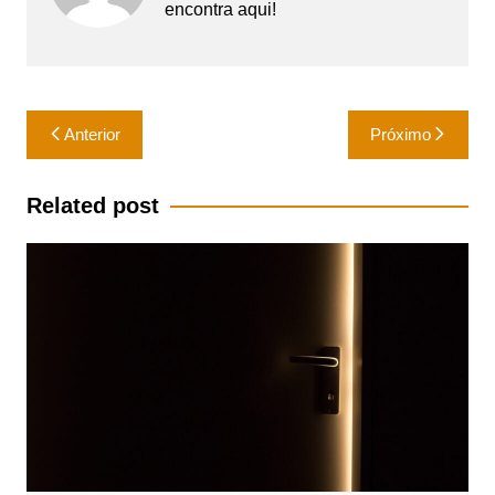
encontra aqui!
Navegação
Anterior
Próximo
de
Post
Related post