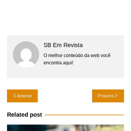
SB Em Revista
O melhor conteúdo da web você
encontra aqui!
Navegação
Anterior
Próximo
de
Post
Related post