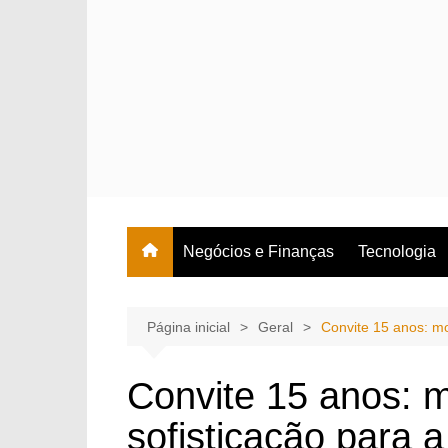
Ir
para
o
conteúdo
Negócios e Finanças
Tecnologia
Página inicial
Geral
Convite 15 anos: mo
Convite 15 anos: 
sofisticação para 