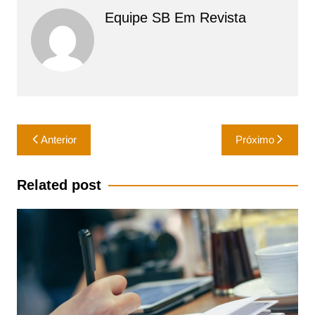
Equipe SB Em Revista
Navegação
Anterior
Próximo
de
Post
Related post