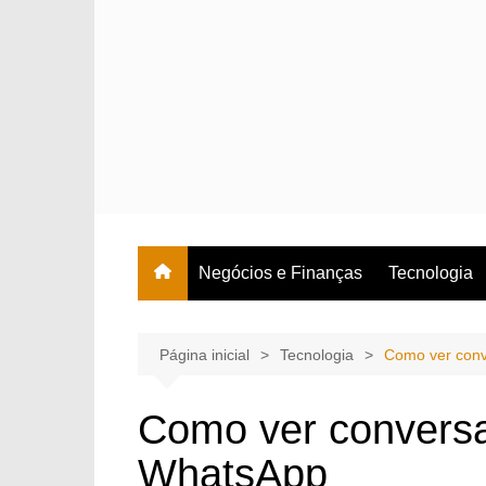
Ir
para
o
conteúdo
Negócios e Finanças
Tecnologia
Página inicial
Tecnologia
Como ver conv
Como ver conversa
WhatsApp