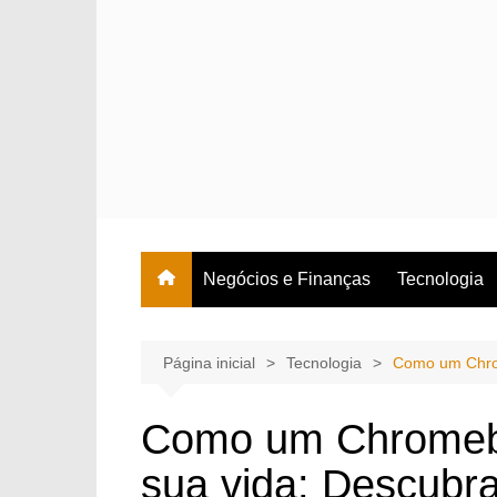
Ir
para
o
conteúdo
Negócios e Finanças
Tecnologia
Página inicial
Tecnologia
Como um Chrom
Como um Chromebo
sua vida: Descubr