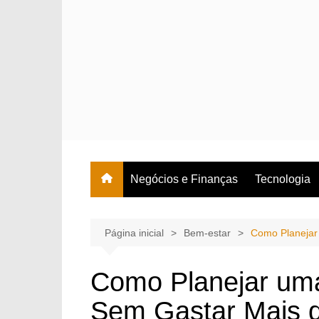
Ir
para
o
conteúdo
Negócios e Finanças
Tecnologia
Página inicial
Bem-estar
Como Planejar
Como Planejar uma
Sem Gastar Mais 