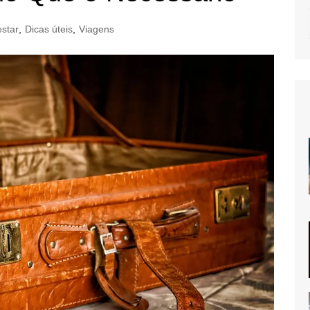
star
,
Dicas úteis
,
Viagens