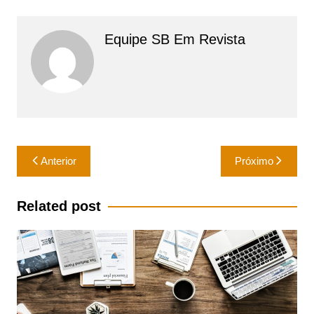
Equipe SB Em Revista
Navegação
Anterior
Próximo
de
Post
Related post