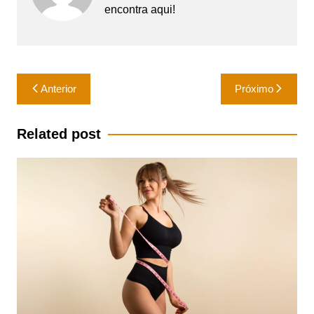
encontra aqui!
Navegação
Anterior
Próximo
de
Post
Related post