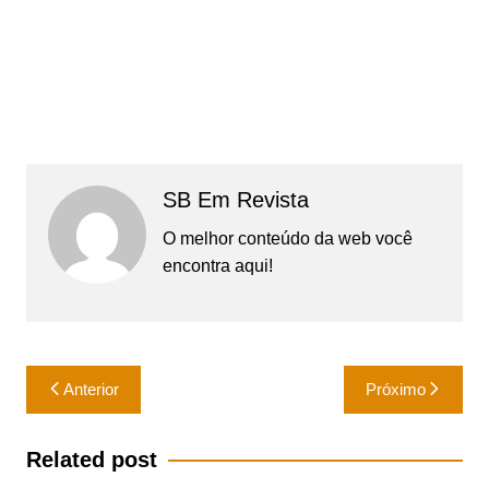
SB Em Revista
O melhor conteúdo da web você
encontra aqui!
Navegação
Anterior
Próximo
de
Post
Related post