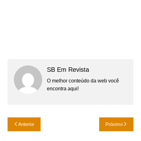
SB Em Revista
O melhor conteúdo da web você
encontra aqui!
Navegação
Anterior
Próximo
de