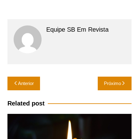
Equipe SB Em Revista
Navegação
Anterior
Próximo
de
Post
Related post