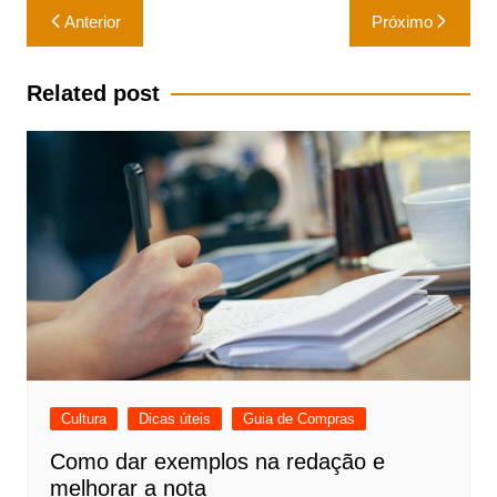
Navegação
Anterior
Próximo
de
Post
Related post
Cultura
Dicas úteis
Guia de Compras
Como dar exemplos na redação e
melhorar a nota