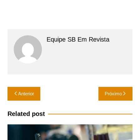
Equipe SB Em Revista
Navegação
Anterior
Próximo
de
Post
Related post