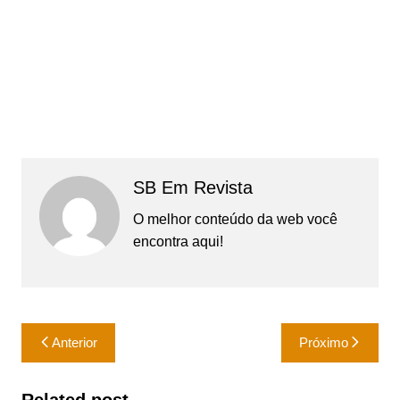
SB Em Revista
O melhor conteúdo da web você
encontra aqui!
Navegação
Anterior
Próximo
de
Post
Related post