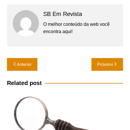
SB Em Revista
O melhor conteúdo da web você
encontra aqui!
Navegação
Anterior
Próximo
de
Post
Related post