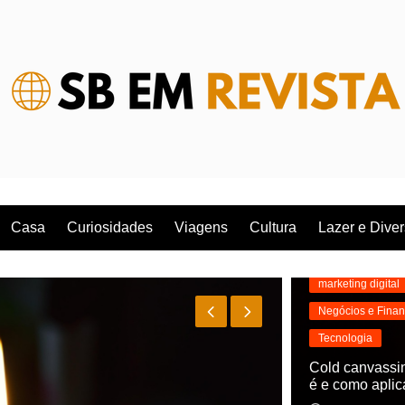
Casa
Curiosidades
Viagens
Cultura
Lazer e Dive
marketing digital
Negócios e Fina
Tecnologia
Cold canvassi
é e como aplic