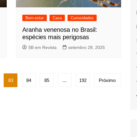
Bem-estar
Casa
Curiosidades
Aranha venenosa no Brasil:
espécies mais perigosas
SB em Revista
setembro 28, 2025
83
84
85
…
192
Próximo