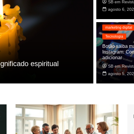
SB em Revist
agosto 6, 20
Dicas úteis
marketing digital
Tecnologia
Botão saiba m
Instagram: Co
cnologia
Cultura
Dicas
adicionar
ponsabilidades
Como dar e
SB em Revist
SB em Revista
agosto 5, 20