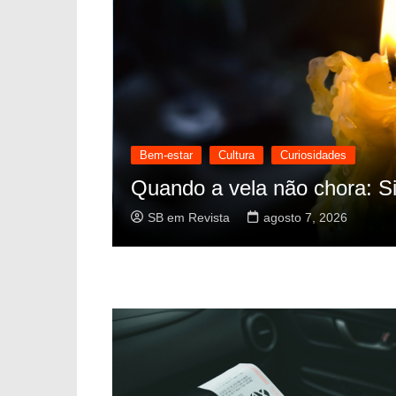
marketing digital
Negócios e Finanças
Te
l
Key user SAP: Função e res
SB em Revista
agosto 7, 2026