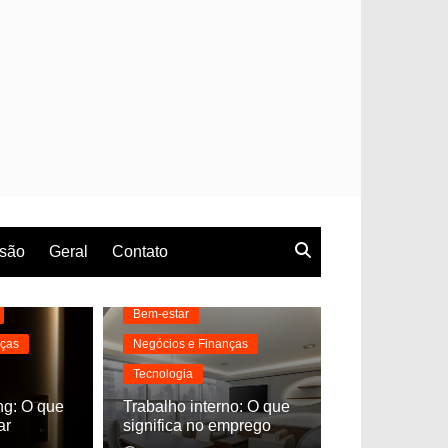
rsão
Geral
Contato
Bem-estar
nças
Negócios e Finanças
Tecnologia
ng: O que
Trabalho interno: O que
ar
significa no emprego