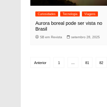
Curiosidades
Tecnologia
Viagens
Aurora boreal pode ser vista no
Brasil
SB em Revista
setembro 28, 2025
Paginação
Anterior
1
…
81
82
de
posts