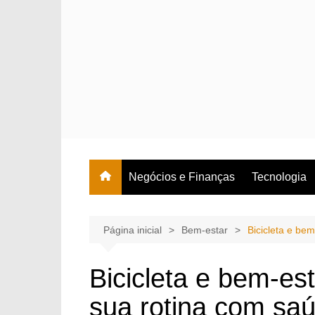
Ir
para
o
conteúdo
Negócios e Finanças
Tecnologia
Página inicial
Bem-estar
Bicicleta e be
Bicicleta e bem-es
sua rotina com sa