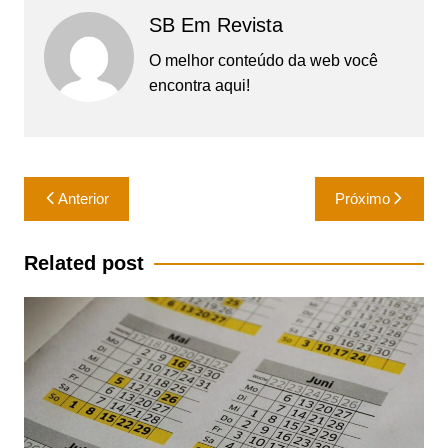
SB Em Revista
O melhor conteúdo da web você
encontra aqui!
Navegação
Anterior
Próximo
de
Post
Related post