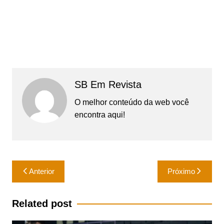
SB Em Revista
O melhor conteúdo da web você
encontra aqui!
Navegação
Anterior
Próximo
de
Post
Related post