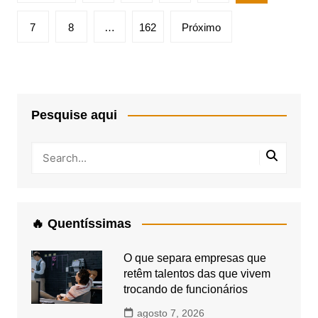
de
posts
7
8
…
162
Próximo
Pesquise aqui
🔥 Quentíssimas
O que separa empresas que
retêm talentos das que vivem
trocando de funcionários
agosto 7, 2026