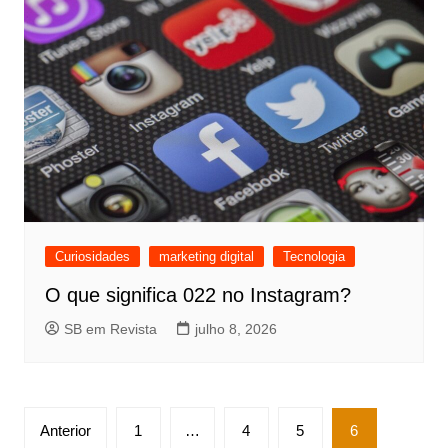
Curiosidades
marketing digital
Tecnologia
O que significa 022 no Instagram?
SB em Revista
julho 8, 2026
Paginação
Anterior
1
…
4
5
6