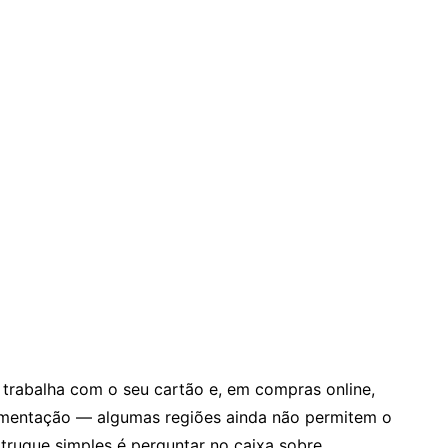
da trabalha com o seu cartão e, em compras online,
limentação — algumas regiões ainda não permitem o
truque simples é perguntar no caixa sobre