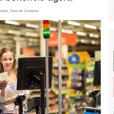
úteis
,
Guia de Compras