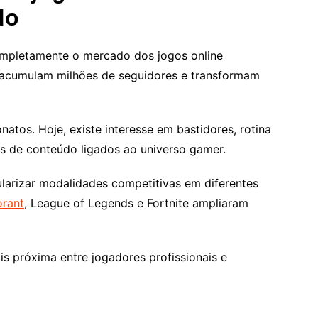
do
mpletamente o mercado dos jogos online
s acumulam milhões de seguidores e transformam
os. Hoje, existe interesse em bastidores, rotina
es de conteúdo ligados ao universo gamer.
larizar modalidades competitivas em diferentes
orant
, League of Legends e Fortnite ampliaram
 próxima entre jogadores profissionais e