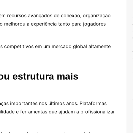
cem recursos avançados de conexão, organização
so melhorou a experiência tanto para jogadores
gos competitivos em um mercado global altamente
ou estrutura mais
as importantes nos últimos anos. Plataformas
lidade e ferramentas que ajudam a profissionalizar