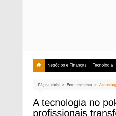
Ir
para
o
conteúdo
Negócios e Finanças
Tecnologia
Página inicial
Entretenimento
A tecnolog
A tecnologia no po
profissionais tran