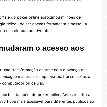
rts e do poker online aproximou milhões de
ogia deixou de ser apenas ferramenta e passou a
do cenário competitivo atual.
s mudaram o acesso aos
por uma transformação enorme com o avanço das
s conseguem acessar campeonatos, transmissões e
 computador ou celular.
sports e também do poker online. Antes restrito a
ivo ficou mais acessível para diferentes públicos ao