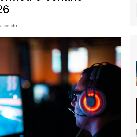
26
enimento