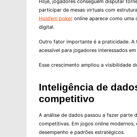
Hoje, jogadores conseguem disputar tornei
participar de mesas virtuais com estrutur
Hold’em poker
online aparece como uma d
digital.
Outro fator importante é a praticidade. A
acessível para jogadores interessados em
Esse crescimento ampliou a visibilidade 
Inteligência de dados
competitivo
A análise de dados passou a fazer parte d
competitivas. Em jogos online modernos, 
desempenho e padrões estratégicos.