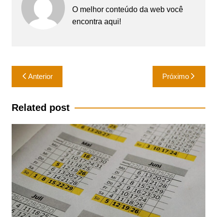
O melhor conteúdo da web você
encontra aqui!
Navegação
Anterior
Próximo
de
Post
Related post