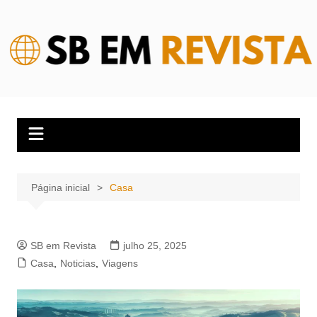
Ir
para
o
conteúdo
Página inicial
Casa
SB em Revista
julho 25, 2025
Casa
,
Noticias
,
Viagens