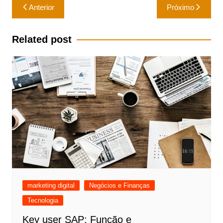
Navegação
Anterior
Próximo
de
Post
Related post
marketing digital
Negócios e Finanças
Tecnologia
Key user SAP: Função e