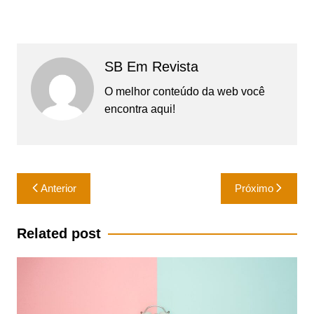
SB Em Revista
O melhor conteúdo da web você
encontra aqui!
Navegação
Anterior
Próximo
de
Post
Related post