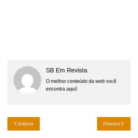
SB Em Revista
O melhor conteúdo da web você
encontra aqui!
Navegação
Anterior
Próximo
de