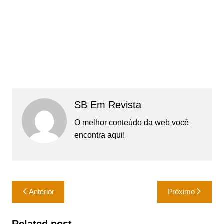
SB Em Revista
O melhor conteúdo da web você
encontra aqui!
Navegação
Anterior
Próximo
de
Post
Related post