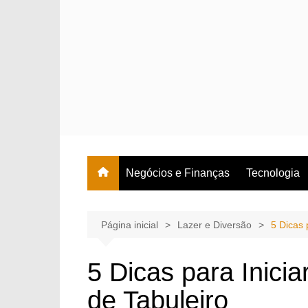
Ir
para
o
conteúdo
Negócios e Finanças
Tecnologia
Página inicial
Lazer e Diversão
5 Dicas 
5 Dicas para Inici
de Tabuleiro