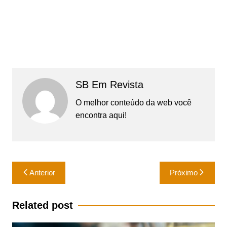
SB Em Revista
O melhor conteúdo da web você
encontra aqui!
Navegação
Anterior
Próximo
de
Post
Related post