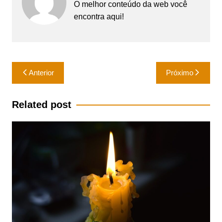
O melhor conteúdo da web você
encontra aqui!
Navegação
Anterior
Próximo
de
Post
Related post