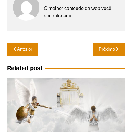
O melhor conteúdo da web você
encontra aqui!
Navegação
Anterior
Próximo
de
Post
Related post