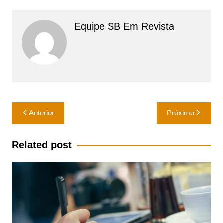
Equipe SB Em Revista
Navegação
Anterior
Próximo
de
Post
Related post