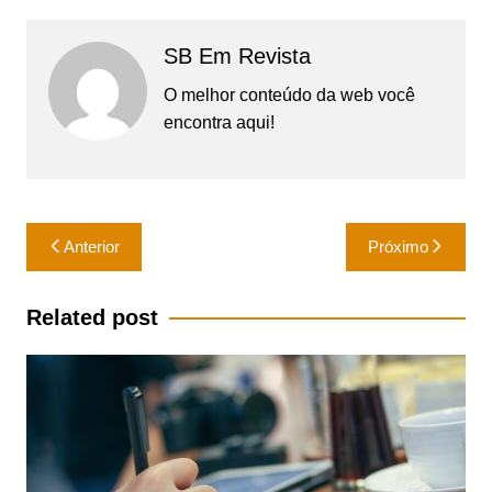
SB Em Revista
O melhor conteúdo da web você
encontra aqui!
Navegação
Anterior
Próximo
de
Post
Related post