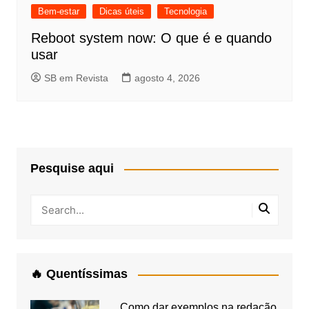
Bem-estar
Dicas úteis
Tecnologia
Reboot system now: O que é e quando
usar
SB em Revista
agosto 4, 2026
Pesquise aqui
🔥 Quentíssimas
Como dar exemplos na redação