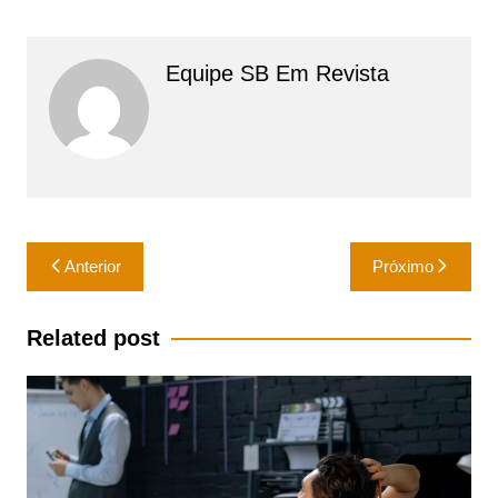
Equipe SB Em Revista
Navegação
Anterior
Próximo
de
Post
Related post